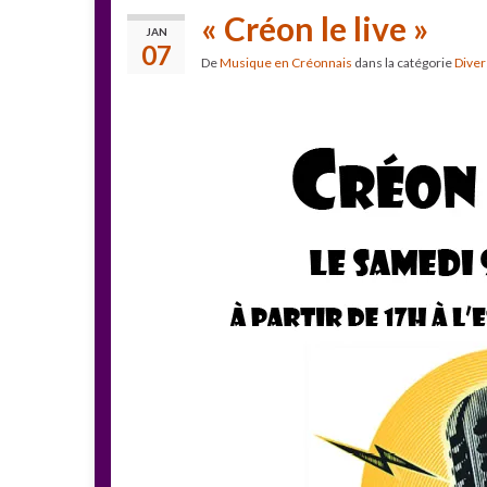
« Créon le live »
JAN
07
De
Musique en Créonnais
dans la catégorie
Diver