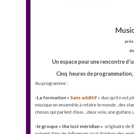
Musiques
présente
de la m
Un espace pour une rencontre d’un
Cinq heures de programmation, d
Au programme :
-La formation «
Sans additif
» duo qu’il n est p
musique en ensemble à refaire le monde , des stan
choses qui parlent d’eux…deux voix, une guitare, un
-le groupe « the lost méridian »
originaire de B
puisent dans les influences rock/triphop des ann