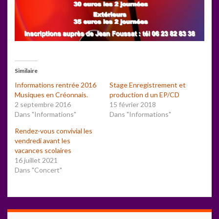
Similaire
Informations rentrée 2016
Stage Enregistrement et
Musiques en Créonnais.
production d un EP/CD
2 septembre 2016
15 février 2018
Dans "Informations"
Dans "Informations"
Rendez-vous convivial les
vendredi avant les
vacances scolaires
16 juillet 2021
Dans "Concert"