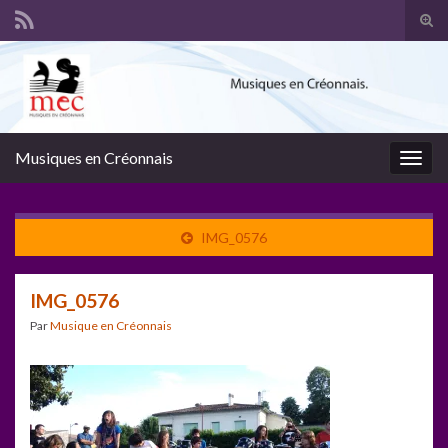
Tog
sear
Search for:
for
Musiques en Créonnais
Togg
navig
IMG_0576
IMG_0576
Par
Musique en Créonnais