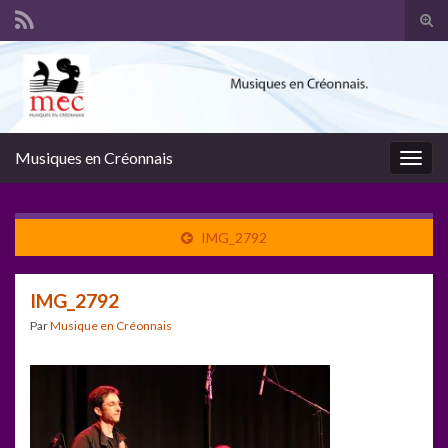
Tog
sear
Search for:
for
Musiques en Créonnais
Togg
navig
IMG_2792
IMG_2792
Par
Musique en Créonnais